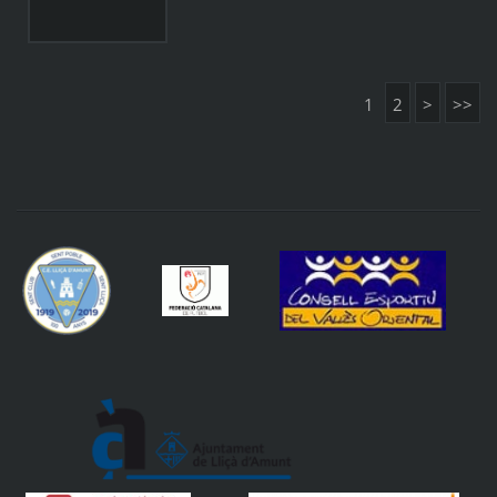
1
2
>
>>