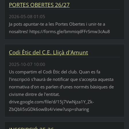
PORTES OBERTES 26/27
2026-05-08 01:05
Ja pots apuntar-te a les Portes Obertes i unir-te a
nosaltres! https://forms.gle/bmmiqdFFrSmw3cAu8
Codi Ètic del C.E. Lliçà d'Amunt
2025-10-07 10:00
Us compartim el Codi Ètic del club. Quan es fa
l'inscripció s'haurà de notificar que s'accepta aquesta
normativa d'on es parlen d'unes normés bàsiques de
civisme dintre de l'entitat.
drive.google.com/file/d/15j7VwNjza1Y_Zk-
ZbQbli5sGDk6owBs4/view?usp=sharing