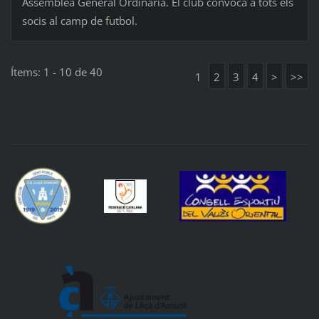
Assemblea General Ordinària. El club convoca a tots els
socis al camp de futbol.
Ítems: 1 - 10 de 40
1
2
3
4
>
>>