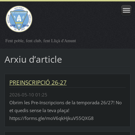
Fent poble, fent club, fent Lliçà d'Amunt
Arxiu dʼarticle
PREINSCRIPCIÓ 26-27
2026-05-10 01:25
Obrim les Pre-Inscripcions de la temporada 26/27! No
et quedis sense la teva plaça!
https://forms.gle/moV6qkHjkuV55QXG8